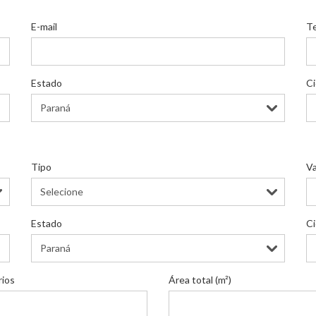
E-mail
T
Estado
C
Tipo
Va
Estado
C
rios
Área total (m²)