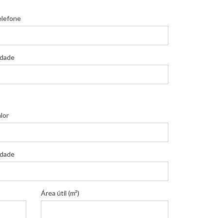
elefone
idade
lor
idade
Área útil (m²)