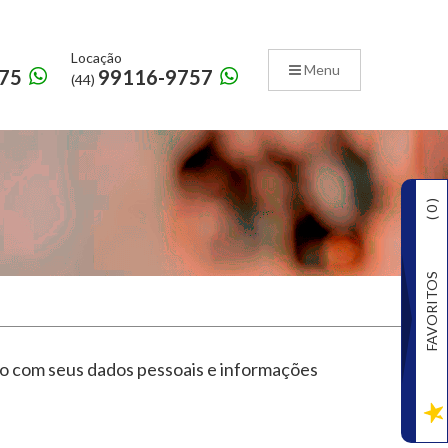
Locação
Menu
75
99116-9757
(44)
)
0
(
FAVORITOS
ixo com seus dados pessoais e informações