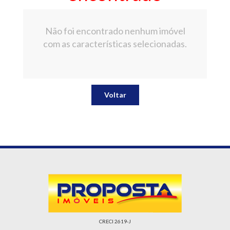
Não foi encontrado nenhum imóvel
com as características selecionadas.
Voltar
CRECI 2619-J