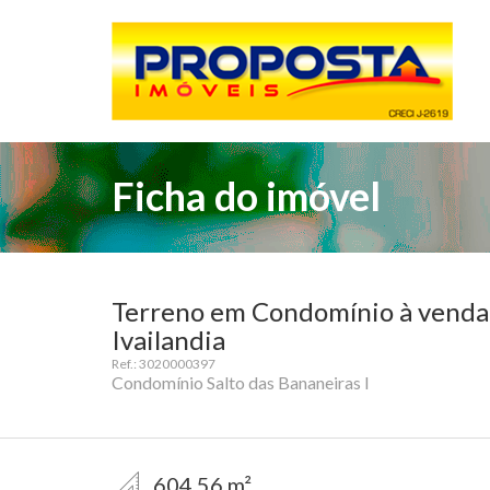
Ficha do imóvel
Terreno em Condomínio à venda e
Ivailandia
Ref.: 3020000397
Condomínio Salto das Bananeiras I
604,56 m²