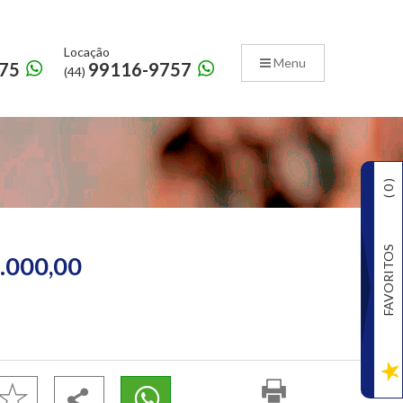
Locação
Menu
75
99116-9757
(44)
)
0
(
FAVORITOS
.000,00