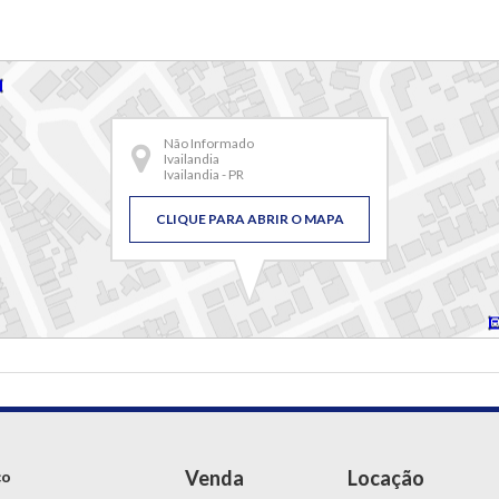
Não Informado
Ivailandia
Ivailandia - PR
CLIQUE PARA ABRIR O MAPA
Venda
Locação
ço