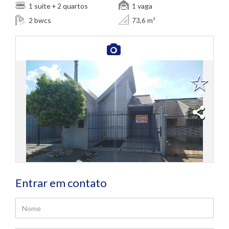
suíte
quartos
vaga
1
+ 2
1
bwcs
2
73,6 m²
Entrar em contato