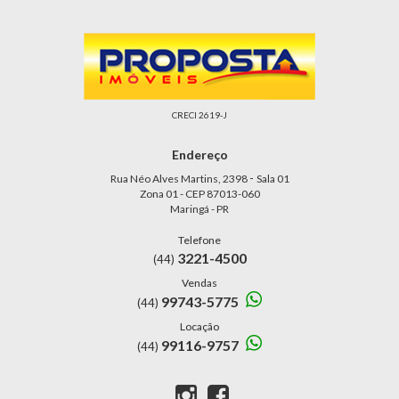
CRECI 2619-J
Endereço
-
Rua Néo Alves Martins, 2398
Sala 01
Zona 01 - CEP 87013-060
Maringá - PR
Telefone
3221-4500
(44)
Vendas
99743-5775
(44)
Locação
99116-9757
(44)