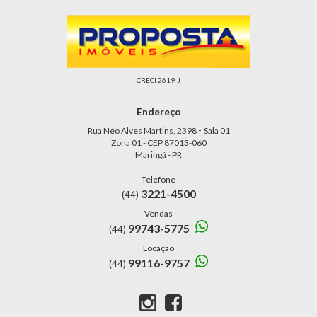
CRECI 2619-J
Endereço
-
Rua Néo Alves Martins, 2398
Sala 01
Zona 01 - CEP 87013-060
Maringá - PR
Telefone
3221-4500
(44)
Vendas
99743-5775
(44)
Locação
99116-9757
(44)