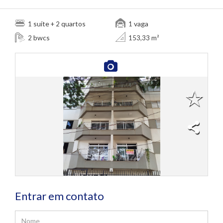
suíte
quartos
vaga
1
+ 2
1
bwcs
2
153,33 m²
Entrar em contato