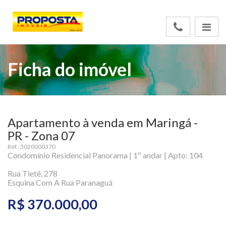
Ficha do imóvel
Apartamento à venda em Maringá -
PR - Zona 07
Ref.: 3020000370
Condomínio Residencial Panorama | 1º andar | Apto: 104
Rua Tietê, 278
Esquina Com A Rua Paranaguá
R$ 370.000,00