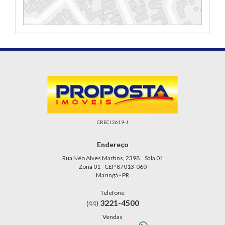
CRECI 2619-J
Endereço
-
Rua Néo Alves Martins, 2398
Sala 01
Zona 01 - CEP 87013-060
Maringá - PR
Telefone
3221-4500
(44)
Vendas