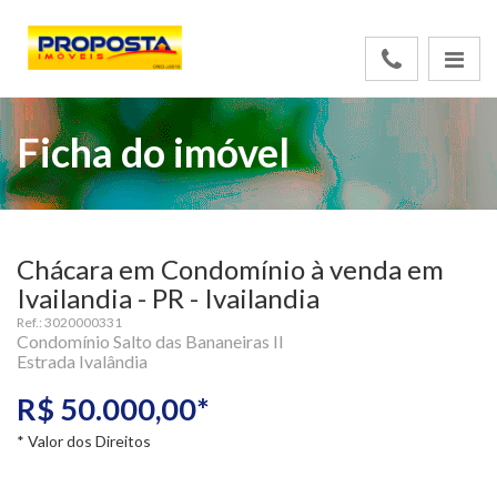
Ficha do imóvel
Chácara em Condomínio à venda em
Ivailandia - PR - Ivailandia
Ref.: 3020000331
Condomínio Salto das Bananeiras II
Estrada Ivalândia
R$ 50.000,00*
* Valor dos Direitos