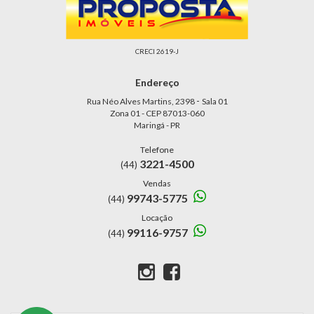
CRECI 2619-J
Endereço
-
Rua Néo Alves Martins, 2398
Sala 01
Zona 01 - CEP 87013-060
Maringá - PR
Telefone
3221-4500
(44)
Vendas
99743-5775
(44)
Locação
99116-9757
(44)