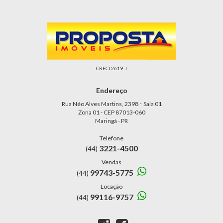
CRECI 2619-J
Endereço
-
Rua Néo Alves Martins, 2398
Sala 01
Zona 01 - CEP 87013-060
Maringá - PR
Telefone
3221-4500
(44)
Vendas
99743-5775
(44)
Locação
99116-9757
(44)