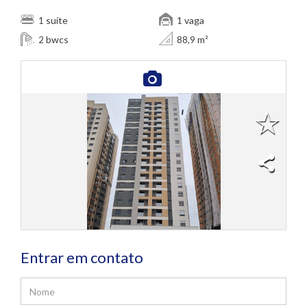
suíte
vaga
1
1
bwcs
2
88,9 m²
Entrar em contato