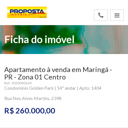
Ficha do imóvel
Apartamento à venda em Maringá -
PR - Zona 01 Centro
Ref.: 3020000264
Condomínio Golden Park | 14º andar | Apto: 1404
Rua Neo Alves Martins, 2398
R$ 260.000,00