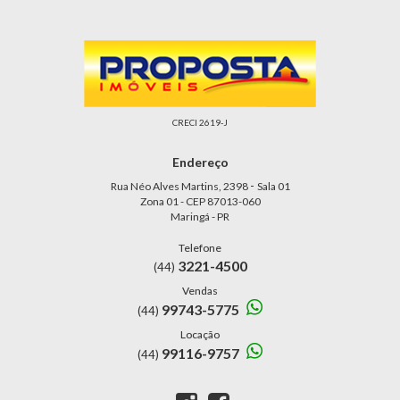
CRECI 2619-J
Endereço
-
Rua Néo Alves Martins, 2398
Sala 01
Zona 01 - CEP 87013-060
Maringá - PR
Telefone
3221-4500
(44)
Vendas
99743-5775
(44)
Locação
99116-9757
(44)