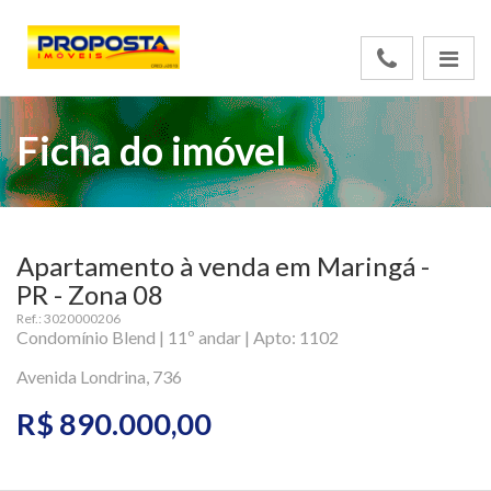
Ficha do imóvel
Apartamento à venda em Maringá -
PR - Zona 08
Ref.: 3020000206
Condomínio Blend | 11º andar | Apto: 1102
Avenida Londrina, 736
R$ 890.000,00