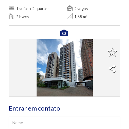
suíte
quartos
vagas
1
+ 2
2
bwcs
2
1,68 m²
Entrar em contato