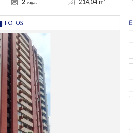
2
214,04 m²
vagas
E
FOTOS