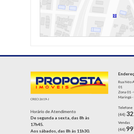
Endere
Rua Néo A
01
Zona 01 -
Maringá -
CRECI 2619-J
Telefone
Horário de Atendimento
32
(44)
De segunda a sexta, das 8h às
Vendas
17h45.
99
(44)
Aos sábados, das 8h às 11h30.