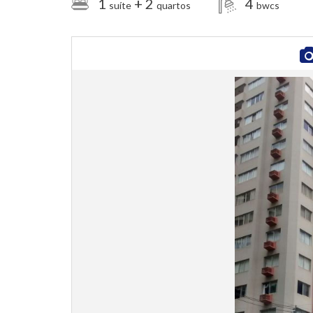
1
+ 2
4
suíte
quartos
bwcs