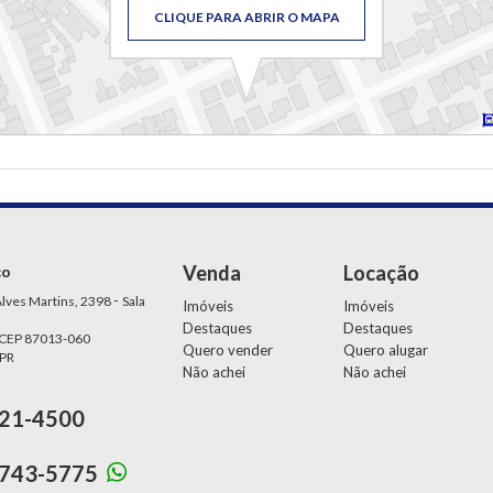
CLIQUE PARA ABRIR O MAPA
Venda
Locação
ço
-
lves Martins, 2398
Sala
Imóveis
Imóveis
Destaques
Destaques
 CEP 87013-060
Quero vender
Quero alugar
 PR
Não achei
Não achei
21-4500
743-5775