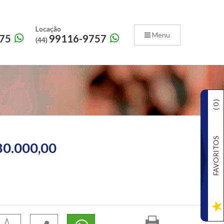
Locação
Menu
75
99116-9757
(44)
)
0
(
FAVORITOS
80.000,00