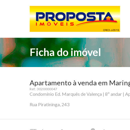
Ficha do imóvel
Apartamento à venda em Maringá
Ref.: 3020000047
Condomínio Ed. Marquês de Valença | 8º andar | A
Rua Piratininga, 243