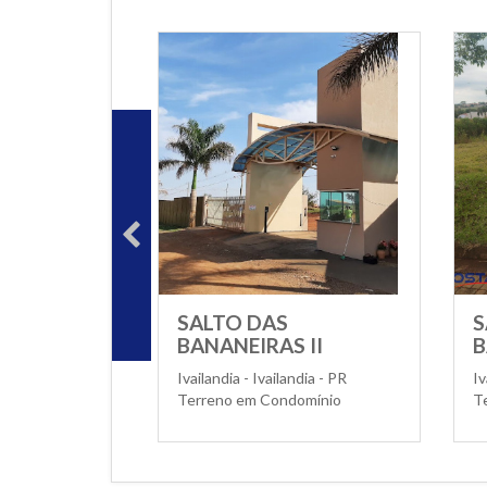
SALTO DAS
S
BANANEIRAS II
B
Ivailandia - Ivailandia - PR
Iv
Terreno em Condomínio
T