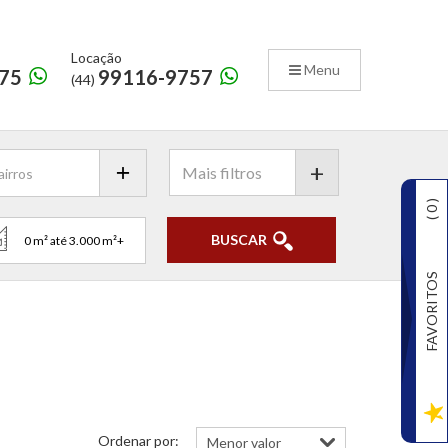
Locação
Menu
75
99116-9757
(44)
+
)
0
(
BUSCAR
FAVORITOS
Ordenar por: