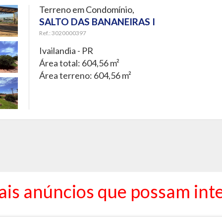
Terreno em Condomínio,
SALTO DAS BANANEIRAS I
Ref.: 3020000397
Ivailandia - PR
Área total: 604,56 m²
Área terreno: 604,56 m²
ais anúncios que possam inte