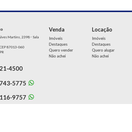
Venda
Locação
ço
-
lves Martins, 2398
Sala
Imóveis
Imóveis
Destaques
Destaques
 CEP 87013-060
Quero vender
Quero alugar
 PR
Não achei
Não achei
21-4500
743-5775
116-9757