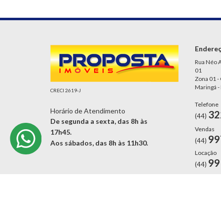
Endere
Rua Néo A
01
Zona 01 -
Maringá -
CRECI 2619-J
Telefone
Horário de Atendimento
32
(44)
De segunda a sexta, das 8h às
Vendas
17h45.
99
(44)
Aos sábados, das 8h às 11h30.
Locação
99
(44)
Proposta Imóveis ©2021. Todos os direitos reservados.