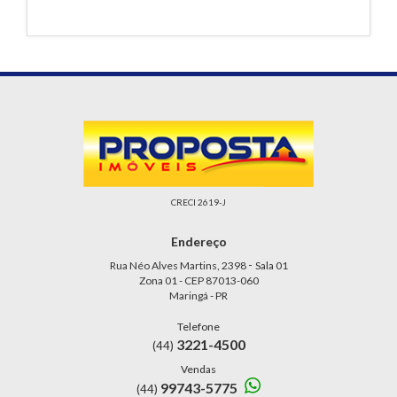
CRECI 2619-J
Endereço
-
Rua Néo Alves Martins, 2398
Sala 01
Zona 01 - CEP 87013-060
Maringá - PR
Telefone
3221-4500
(44)
Vendas
99743-5775
(44)