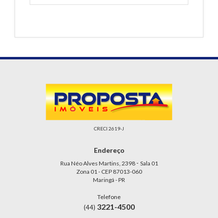
CRECI 2619-J
Endereço
-
Rua Néo Alves Martins, 2398
Sala 01
Zona 01 - CEP 87013-060
Maringá - PR
Telefone
3221-4500
(44)