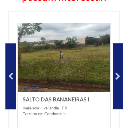
SALTO DAS BANANEIRAS I
S
Ivailandia - Ivailandia - PR
Iv
Terreno em Condomínio
T