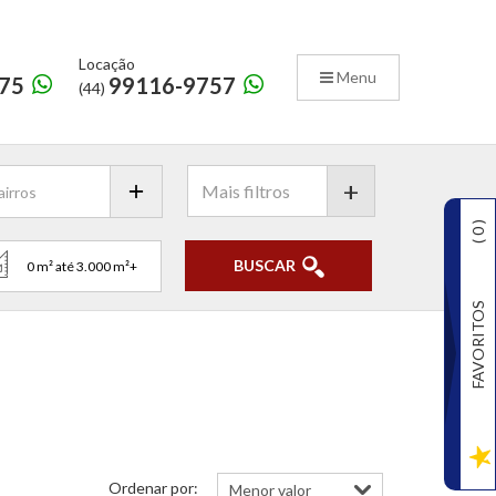
Locação
Menu
75
99116-9757
(44)
+
)
0
(
BUSCAR
FAVORITOS
Ordenar por: