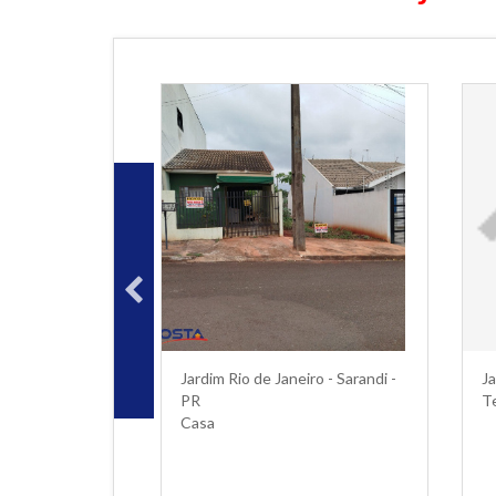
 Nascente -
Jardim Rio de Janeiro - Sarandi -
Ja
PR
T
Casa