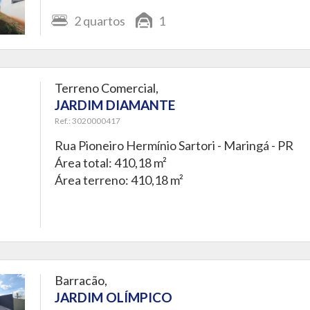
2
quartos
1
Terreno Comercial,
JARDIM DIAMANTE
Ref.: 3020000417
Rua Pioneiro Hermínio Sartori -
Maringá - PR
Área total: 410,18 m²
Área terreno: 410,18 m²
Barracão,
JARDIM OLÍMPICO