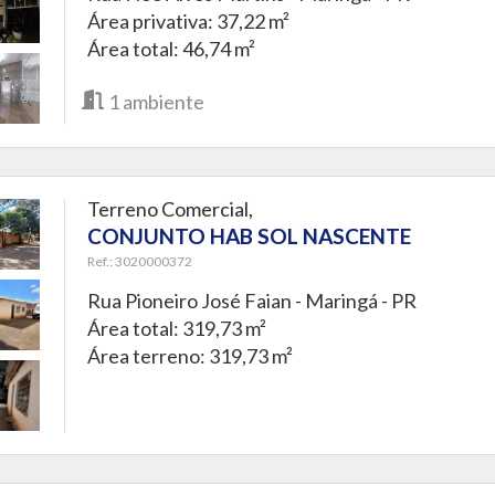
Área privativa: 37,22 m²
Área total: 46,74 m²
1
ambiente
Terreno Comercial,
CONJUNTO HAB SOL NASCENTE
Ref.: 3020000372
Rua Pioneiro José Faian -
Maringá - PR
Área total: 319,73 m²
Área terreno: 319,73 m²