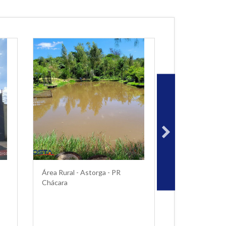
Área Rural - Astorga - PR
Jardim Panoram
Chácara
Sobrado