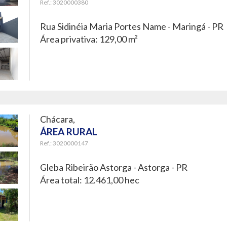
Ref.: 3020000380
Rua Sidinéia Maria Portes Name -
Maringá - PR
Área privativa: 129,00 m²
Chácara,
ÁREA RURAL
Ref.: 3020000147
Gleba Ribeirão Astorga -
Astorga - PR
Área total: 12.461,00 hec