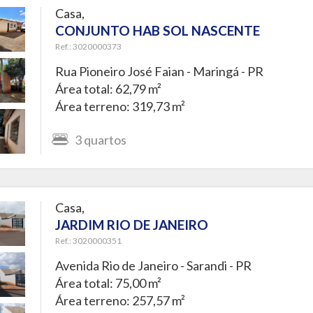
Casa,
CONJUNTO HAB SOL NASCENTE
Ref.: 3020000373
Rua Pioneiro José Faian -
Maringá - PR
Área total: 62,79 m²
Área terreno: 319,73 m²
3
quartos
Casa,
JARDIM RIO DE JANEIRO
Ref.: 3020000351
Avenida Rio de Janeiro -
Sarandi - PR
Área total: 75,00 m²
Área terreno: 257,57 m²