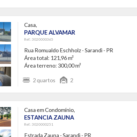
Casa,
PARQUE ALVAMAR
Ref.: 3020000365
Rua Romualdo Eschholz -
Sarandi - PR
Área total: 121,96 m²
Área terreno: 300,00 m²
2
quartos
2
Casa em Condomínio,
ESTANCIA ZAUNA
Ref.: 3020000251
Estrada Zauna -
Sarandi - PR