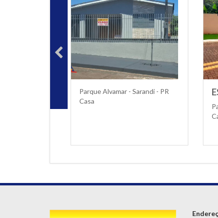
E
Parque Alvamar - Sarandi - PR
Casa
Pa
C
Endere