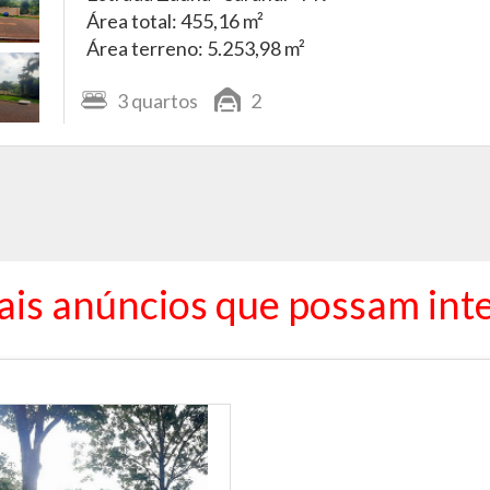
Área total: 455,16 m²
Área terreno: 5.253,98 m²
3
quartos
2
ais anúncios que possam inte