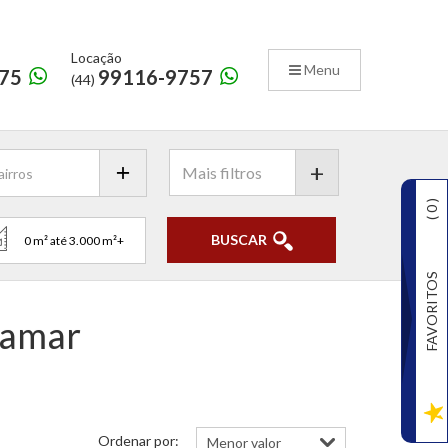
Locação
Menu
75
99116-9757
(44)
+
)
0
(
BUSCAR
FAVORITOS
vamar
Ordenar por: