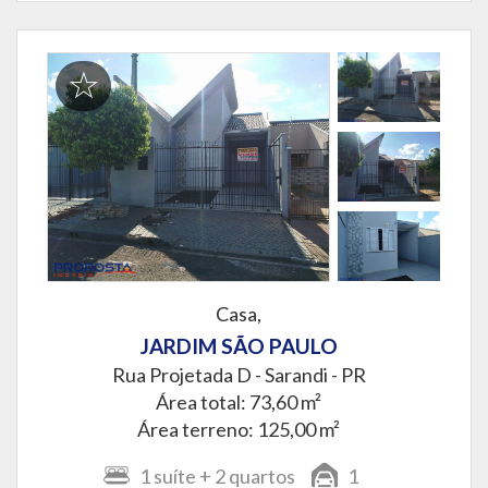
Casa,
JARDIM SÃO PAULO
Rua Projetada D -
Sarandi - PR
Área total: 73,60 m²
Área terreno: 125,00 m²
1
suíte
+ 2
quartos
1