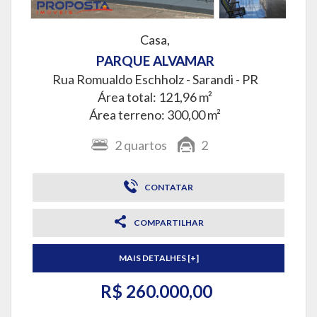
Casa,
PARQUE ALVAMAR
Rua Romualdo Eschholz -
Sarandi - PR
Área total: 121,96 m²
Área terreno: 300,00 m²
2
quartos
2
CONTATAR
COMPARTILHAR
MAIS DETALHES [+]
R$ 260.000,00