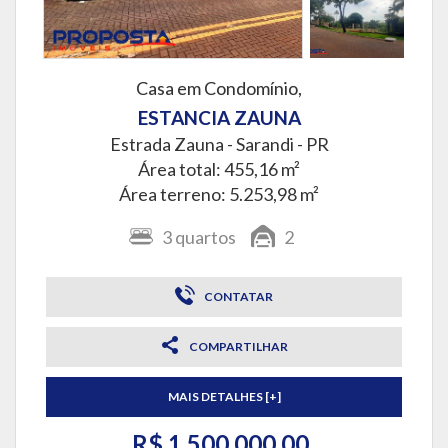
Casa em Condomínio,
ESTANCIA ZAUNA
Estrada Zauna -
Sarandi - PR
Área total: 455,16 m²
Área terreno: 5.253,98 m²
3
quartos
2
CONTATAR
COMPARTILHAR
MAIS DETALHES [+]
R$ 1.500.000,00