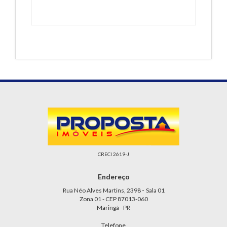
CRECI 2619-J
Endereço
-
Rua Néo Alves Martins, 2398
Sala 01
Zona 01 - CEP 87013-060
Maringá - PR
Telefone