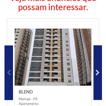
possam interessar.
BLEND
THOMA
Maringá - PR
Maringá - 
Apartamento
Apartame