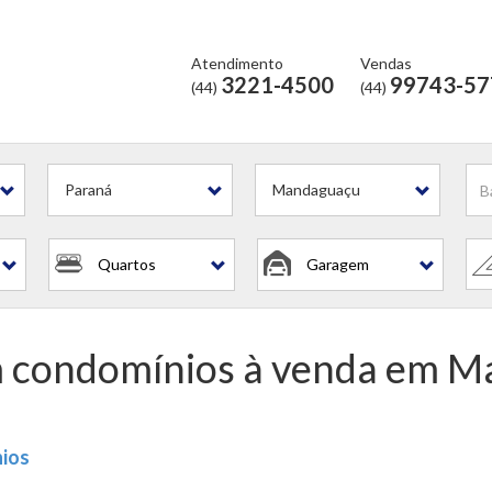
Atendimento
Vendas
3221-4500
99743-57
(44)
(44)
em Condomínios
Paraná
Mandaguaçu
Quartos
Garagem
m condomínios à venda em M
nios