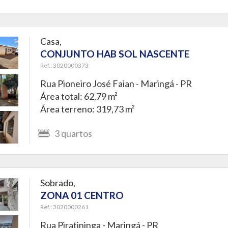
Casa,
CONJUNTO HAB SOL NASCENTE
Ref.: 3020000373
Rua Pioneiro José Faian -
Maringá - PR
Área total: 62,79 m²
Área terreno: 319,73 m²
3
quartos
Sobrado,
ZONA 01 CENTRO
Ref.: 3020000261
Rua Piratininga -
Maringá - PR