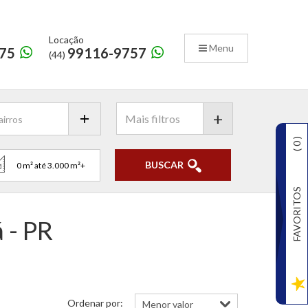
Locação
Menu
75
99116-9757
(44)
+
)
0
(
BUSCAR
FAVORITOS
 - PR
Ordenar por: