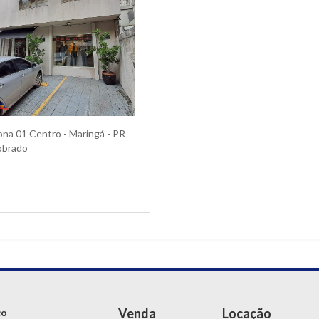
na 01 Centro - Maringá - PR
obrado
Venda
Locação
ço