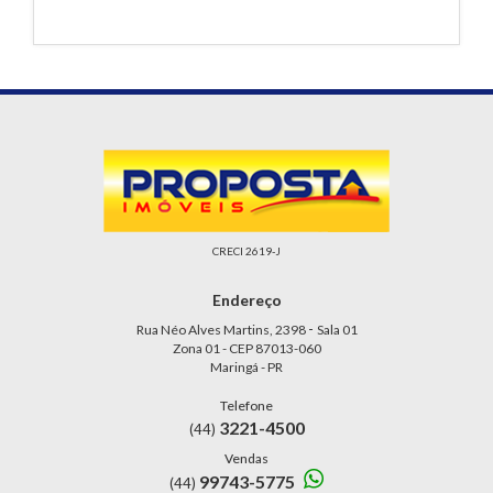
CRECI 2619-J
Endereço
-
Rua Néo Alves Martins, 2398
Sala 01
Zona 01 - CEP 87013-060
Maringá - PR
Telefone
3221-4500
(44)
Vendas
99743-5775
(44)