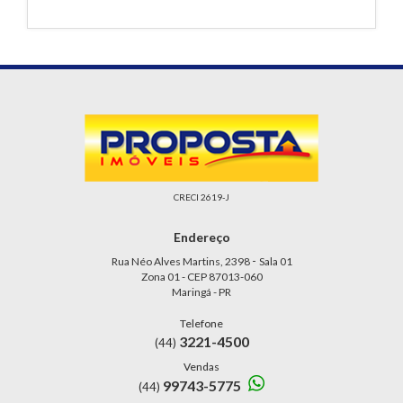
CRECI 2619-J
Endereço
-
Rua Néo Alves Martins, 2398
Sala 01
Zona 01 - CEP 87013-060
Maringá - PR
Telefone
3221-4500
(44)
Vendas
99743-5775
(44)