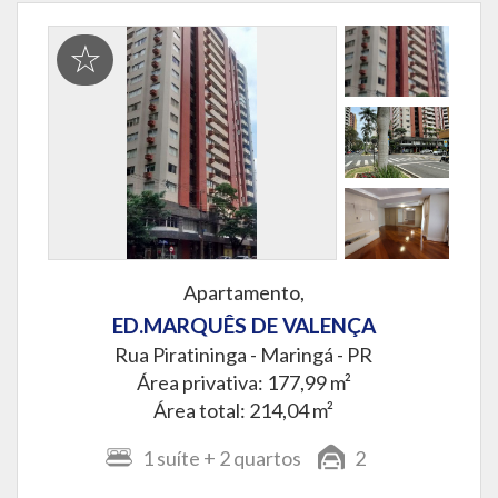
Apartamento,
ED.MARQUÊS DE VALENÇA
Rua Piratininga -
Maringá - PR
Área privativa: 177,99 m²
Área total: 214,04 m²
1
suíte
+ 2
quartos
2