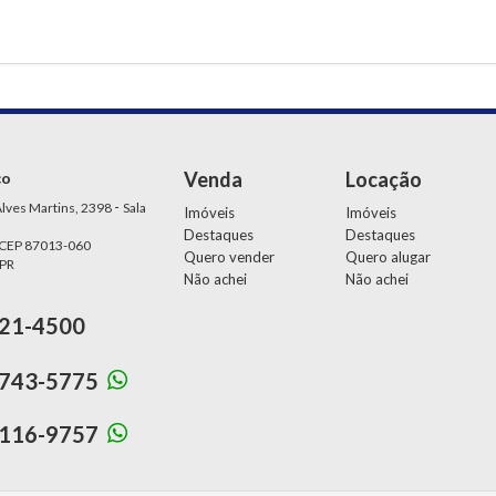
Venda
Locação
ço
-
lves Martins, 2398
Sala
Imóveis
Imóveis
Destaques
Destaques
 CEP 87013-060
Quero vender
Quero alugar
 PR
Não achei
Não achei
21-4500
743-5775
116-9757