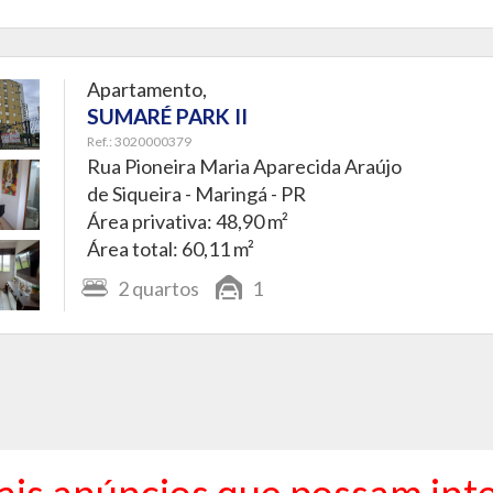
Apartamento,
SUMARÉ PARK II
Ref.: 3020000379
Rua Pioneira Maria Aparecida Araújo
de Siqueira -
Maringá - PR
Área privativa: 48,90 m²
Área total: 60,11 m²
2
quartos
1