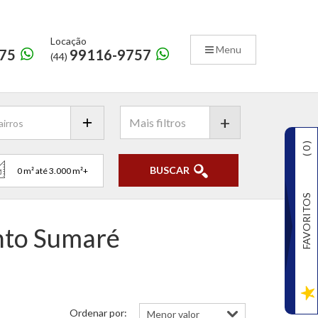
Locação
Menu
75
99116-9757
(44)
+
)
0
(
BUSCAR
FAVORITOS
nto Sumaré
Ordenar por: