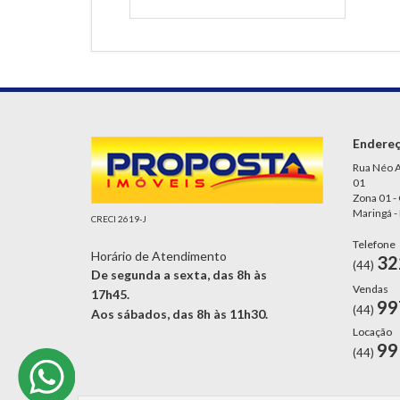
Endere
Rua Néo A
01
Zona 01 -
Maringá -
CRECI 2619-J
Telefone
Horário de Atendimento
32
(44)
De segunda a sexta, das 8h às
Vendas
17h45.
99
(44)
Aos sábados, das 8h às 11h30.
Locação
99
(44)