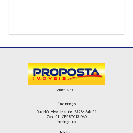
CRECI 2619-J
Endereço
-
Rua Néo Alves Martins, 2398
Sala 01
Zona 01 - CEP 87013-060
Maringá - PR
Telefone