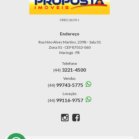
CRECI 2619-J
Endereço
-
Rua Néo Alves Martins, 2398
Sala 01
Zona 01 - CEP 87013-060
Maringá - PR
Telefone
3221-4500
(44)
Vendas
99743-5775
(44)
Locação
99116-9757
(44)