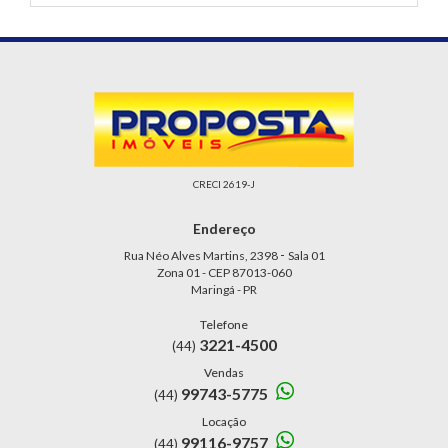
CRECI 2619-J
Endereço
-
Rua Néo Alves Martins, 2398
Sala 01
Zona 01 - CEP 87013-060
Maringá - PR
Telefone
3221-4500
(44)
Vendas
99743-5775
(44)
Locação
99116-9757
(44)