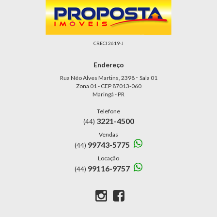
CRECI 2619-J
Endereço
-
Rua Néo Alves Martins, 2398
Sala 01
Zona 01 - CEP 87013-060
Maringá - PR
Telefone
3221-4500
(44)
Vendas
99743-5775
(44)
Locação
99116-9757
(44)