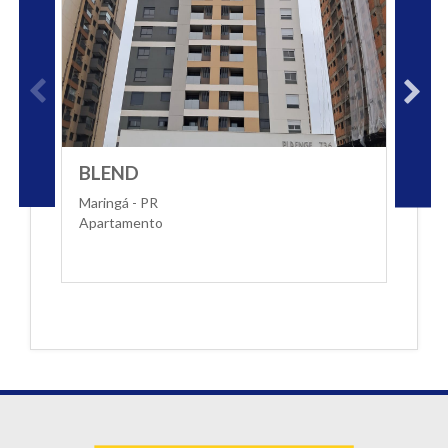
BLEND
T
Maringá - PR
M
Apartamento
A