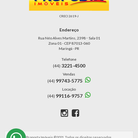
CRECI 2619-J
Endereço
-
Rua Néo Alves Martins, 2398
Sala 01
Zona 01 - CEP 87013-060
Maringá - PR
Telefone
3221-4500
(44)
Vendas
99743-5775
(44)
Locação
99116-9757
(44)
Proposta Imóveis ©2021. Todos os direitos reservados.