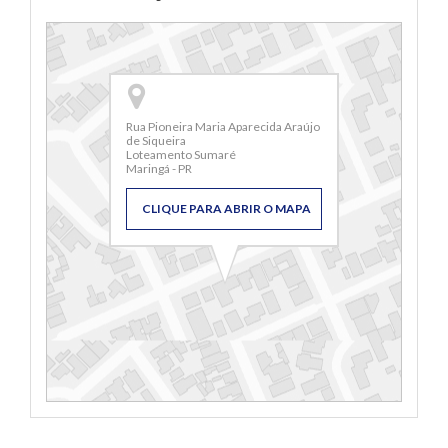
Rua Pioneira Maria Aparecida Araújo
de Siqueira
Loteamento Sumaré
Maringá - PR
CLIQUE PARA ABRIR O MAPA