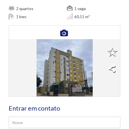
quartos
vaga
2
1
bwc
1
60,11 m²
Entrar em contato