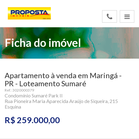
Ficha do imóvel
Apartamento à venda em Maringá -
PR - Loteamento Sumaré
Ref.: 3020000379
Condomínio Sumaré Park II
Rua Pioneira Maria Aparecida Araújo de Siqueira, 215
Esquina
R$ 259.000,00