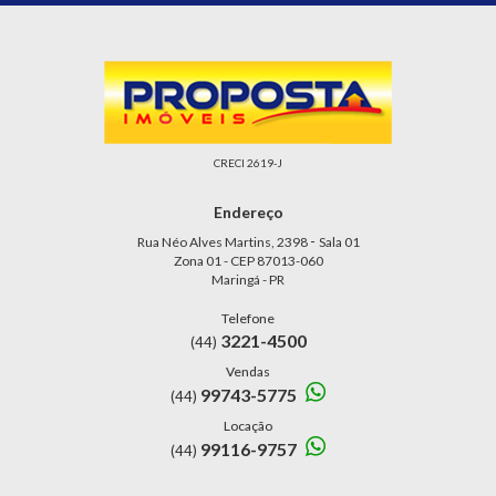
CRECI 2619-J
Endereço
-
Rua Néo Alves Martins, 2398
Sala 01
Zona 01 - CEP 87013-060
Maringá - PR
Telefone
3221-4500
(44)
Vendas
99743-5775
(44)
Locação
99116-9757
(44)