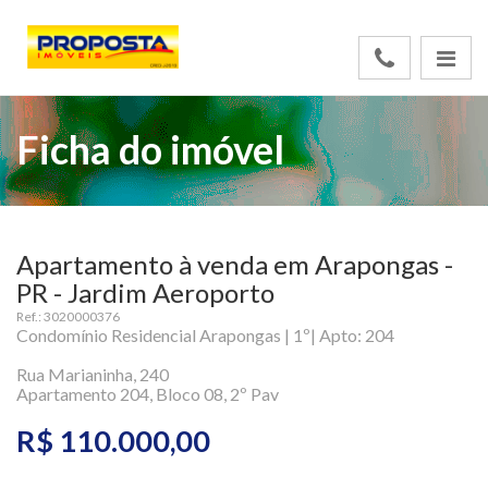
Ficha do imóvel
Apartamento à venda em Arapongas -
PR - Jardim Aeroporto
Ref.: 3020000376
Condomínio Residencial Arapongas | 1º| Apto: 204
Rua Marianinha, 240
Apartamento 204, Bloco 08, 2º Pav
R$ 110.000,00