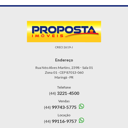
CRECI 2619-J
Endereço
-
Rua Néo Alves Martins, 2398
Sala 01
Zona 01 - CEP 87013-060
Maringá - PR
Telefone
3221-4500
(44)
Vendas
99743-5775
(44)
Locação
99116-9757
(44)