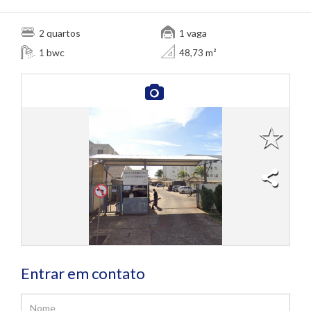
quartos
vaga
2
1
bwc
1
48,73 m²
Entrar em contato