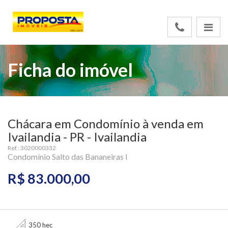
Ficha do imóvel
Chácara em Condomínio à venda em
Ivailandia - PR - Ivailandia
Ref.: 3020000332
Condomínio Salto das Bananeiras I
R$ 83.000,00
350 hec