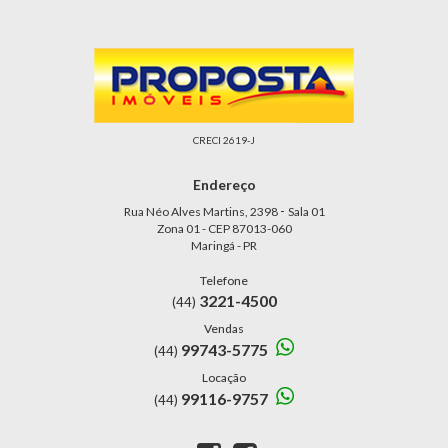
CRECI 2619-J
Endereço
-
Rua Néo Alves Martins, 2398
Sala 01
Zona 01 - CEP 87013-060
Maringá - PR
Telefone
3221-4500
(44)
Vendas
99743-5775
(44)
Locação
99116-9757
(44)