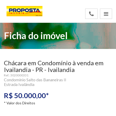
Ficha do imóvel
Chácara em Condomínio à venda em
Ivailandia - PR - Ivailandia
Ref.: 3020000331
Condomínio Salto das Bananeiras II
Estrada Ivalândia
R$ 50.000,00*
* Valor dos Direitos