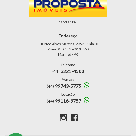
CRECI 2619-J
Endereço
-
Rua Néo Alves Martins, 2398
Sala 01
Zona 01 - CEP 87013-060
Maringá - PR
Telefone
3221-4500
(44)
Vendas
99743-5775
(44)
Locação
99116-9757
(44)