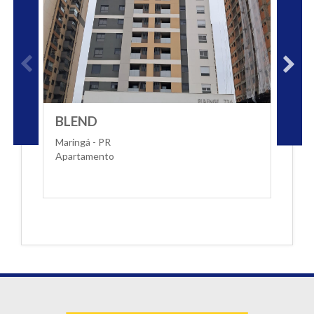
BLEND
T
Maringá - PR
M
Apartamento
A