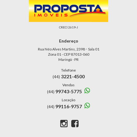
CRECI 2619-J
Endereço
-
Rua Néo Alves Martins, 2398
Sala 01
Zona 01 - CEP 87013-060
Maringá - PR
Telefone
3221-4500
(44)
Vendas
99743-5775
(44)
Locação
99116-9757
(44)