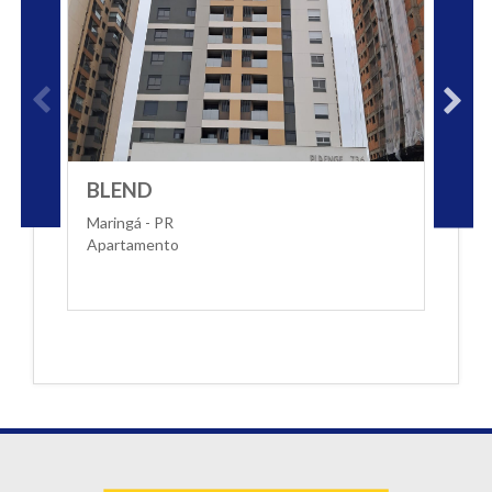
BLEND
T
Maringá - PR
M
Apartamento
A