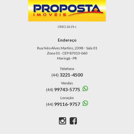
CRECI 2619-J
Endereço
-
Rua Néo Alves Martins, 2398
Sala 01
Zona 01 - CEP 87013-060
Maringá - PR
Telefone
3221-4500
(44)
Vendas
99743-5775
(44)
Locação
99116-9757
(44)