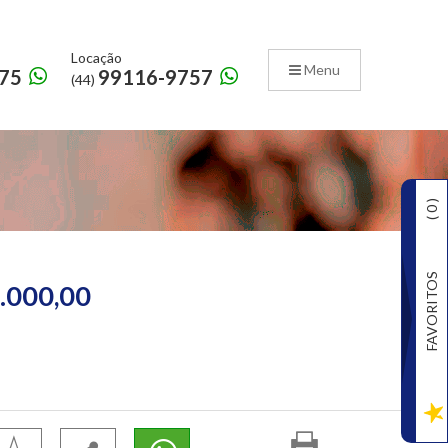
Locação
Menu
75
99116-9757
(44)
)
0
(
FAVORITOS
.000,00