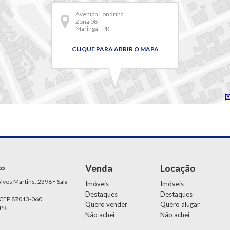
Avenida Londrina
Zona 08
Maringá - PR
CLIQUE PARA ABRIR O MAPA
Venda
Locação
ço
-
lves Martins, 2398
Sala
Imóveis
Imóveis
Destaques
Destaques
 CEP 87013-060
Quero vender
Quero alugar
 PR
Não achei
Não achei