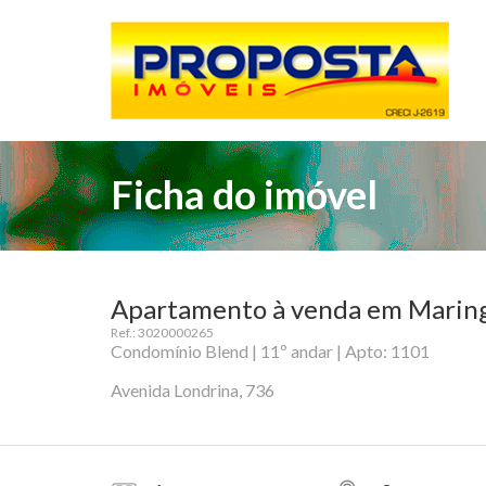
Ficha do imóvel
Apartamento à venda em Maringá
Ref.: 3020000265
Condomínio Blend | 11º andar | Apto: 1101
Avenida Londrina, 736