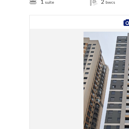
1
2
suíte
bwcs