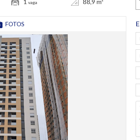
1
88,9 m²
vaga
E
FOTOS