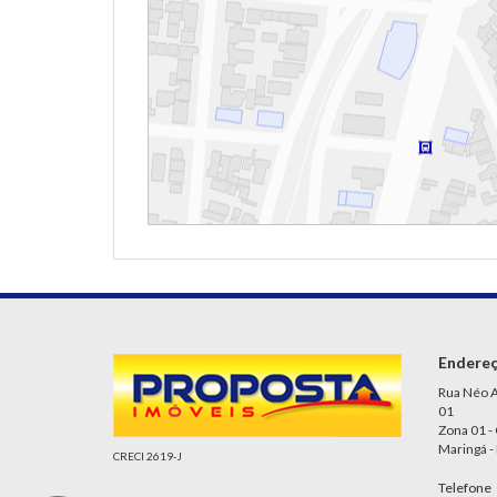
Endere
Rua Néo A
01
Zona 01 -
Maringá -
CRECI 2619-J
Telefone