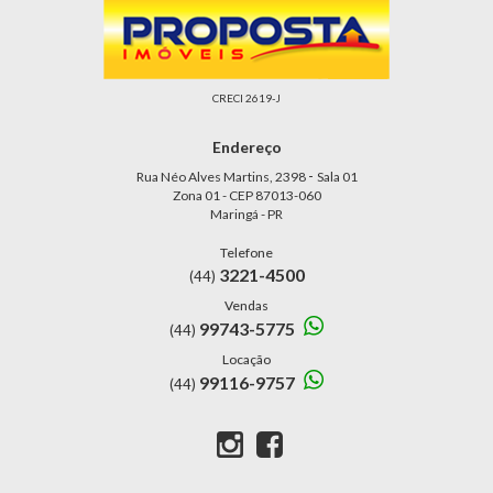
CRECI 2619-J
Endereço
-
Rua Néo Alves Martins, 2398
Sala 01
Zona 01 - CEP 87013-060
Maringá - PR
Telefone
3221-4500
(44)
Vendas
99743-5775
(44)
Locação
99116-9757
(44)