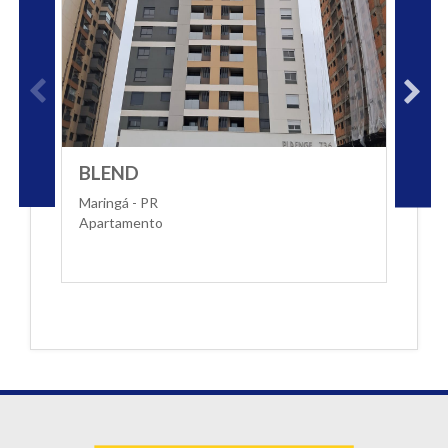
BLEND
T
Maringá - PR
M
Apartamento
A