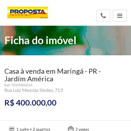
Ficha do imóvel
Casa à venda em Maringá - PR -
Jardim América
Ref.: 3020000226
Rua Luiz Messias Simino, 713
R$ 400.000,00
suíte
quartos
vagas
1
+ 2
2