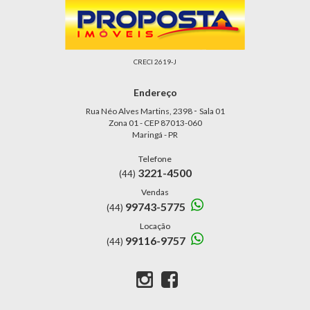
CRECI 2619-J
Endereço
-
Rua Néo Alves Martins, 2398
Sala 01
Zona 01 - CEP 87013-060
Maringá - PR
Telefone
3221-4500
(44)
Vendas
99743-5775
(44)
Locação
99116-9757
(44)