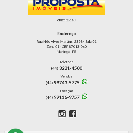
CRECI 2619-J
Endereço
-
Rua Néo Alves Martins, 2398
Sala 01
Zona 01 - CEP 87013-060
Maringá - PR
Telefone
3221-4500
(44)
Vendas
99743-5775
(44)
Locação
99116-9757
(44)