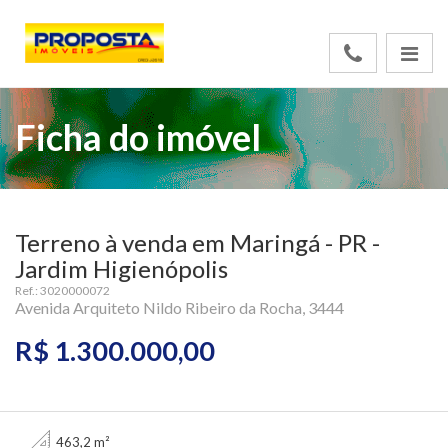
Ficha do imóvel
Terreno à venda em Maringá - PR -
Jardim Higienópolis
Ref.: 3020000072
Avenida Arquiteto Nildo Ribeiro da Rocha, 3444
R$ 1.300.000,00
463,2 m²