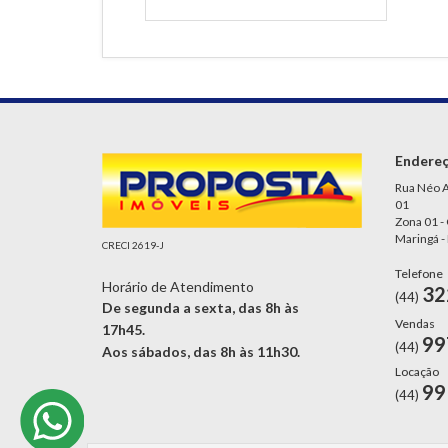
Endere
Rua Néo A
01
Zona 01 -
Maringá -
CRECI 2619-J
Telefone
Horário de Atendimento
32
(44)
De segunda a sexta, das 8h às
Vendas
17h45.
99
(44)
Aos sábados, das 8h às 11h30.
Locação
99
(44)