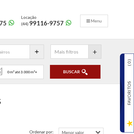
Locação
Menu
75
99116-9757
(44)
+
)
0
(
BUSCAR
FAVORITOS
s
Ordenar por: