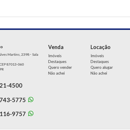
Venda
Locação
ço
-
lves Martins, 2398
Sala
Imóveis
Imóveis
Destaques
Destaques
 CEP 87013-060
Quero vender
Quero alugar
 PR
Não achei
Não achei
21-4500
743-5775
116-9757