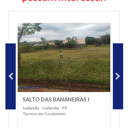
SALTO DAS BANANEIRAS I
S
Ivailandia - Ivailandia - PR
Iv
Terreno em Condomínio
T