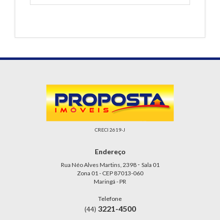
CRECI 2619-J
Endereço
-
Rua Néo Alves Martins, 2398
Sala 01
Zona 01 - CEP 87013-060
Maringá - PR
Telefone
3221-4500
(44)