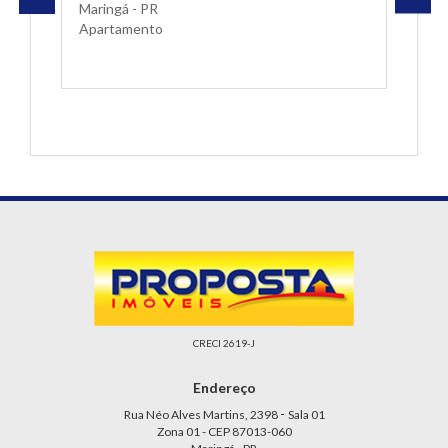
aringá - PR
Maringá - PR
partamento
Apartamento
CRECI 2619-J
Endereço
-
Rua Néo Alves Martins, 2398
Sala 01
Zona 01 - CEP 87013-060