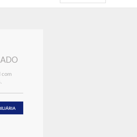
RADO
l com
.
LIÁRIA