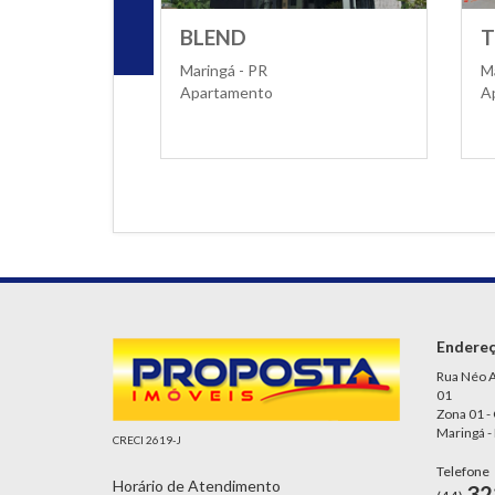
BLEND
THOMAZ BER
Maringá - PR
Maringá - PR
Apartamento
Apartamento
Endere
Rua Néo A
01
Zona 01 -
Maringá -
CRECI 2619-J
Telefone
Horário de Atendimento
32