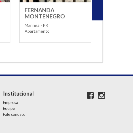
RNANDA
ED.MARQUÊS DE
ONTENEGRO
VALENÇA
ngá - PR
Maringá - PR
rtamento
Apartamento
Institucional
Empresa
Equipe
Fale conosco