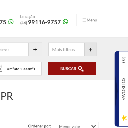
Locação
Menu
75
99116-9757
(44)
+
)
0
(
BUSCAR
FAVORITOS
 PR
Ordenar por: