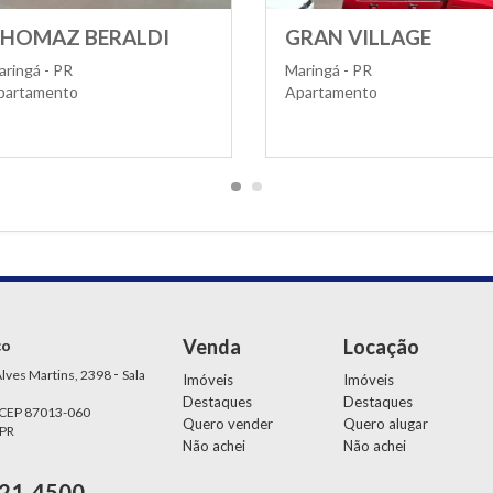
ALDI
GRAN VILLAGE
FE
M
Maringá - PR
Apartamento
Mari
Apa
Venda
Locação
ço
-
lves Martins, 2398
Sala
Imóveis
Imóveis
Destaques
Destaques
 CEP 87013-060
Quero vender
Quero alugar
 PR
Não achei
Não achei
21-4500