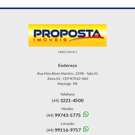
CRECI 2619-J
Endereço
-
Rua Néo Alves Martins, 2398
Sala 01
Zona 01 - CEP 87013-060
Maringá - PR
Telefone
3221-4500
(44)
Vendas
99743-5775
(44)
Locação
99116-9757
(44)