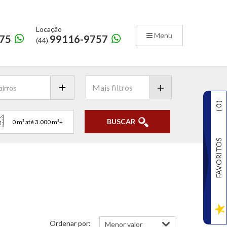
Locação
Menu
75
99116-9757
(44)
+
)
0
(
BUSCAR
FAVORITOS
Ordenar por: