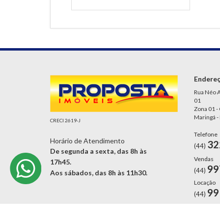
Endere
Rua Néo A
01
Zona 01 -
Maringá -
CRECI 2619-J
Telefone
Horário de Atendimento
32
(44)
De segunda a sexta, das 8h às
Vendas
17h45.
99
(44)
Aos sábados, das 8h às 11h30.
Locação
99
(44)