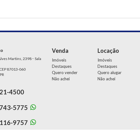
Venda
Locação
ço
-
lves Martins, 2398
Sala
Imóveis
Imóveis
Destaques
Destaques
 CEP 87013-060
Quero vender
Quero alugar
 PR
Não achei
Não achei
21-4500
743-5775
116-9757