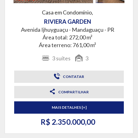
Casa em Condomínio,
RIVIERA GARDEN
Avenida Ijhuyguaçu -
Mandaguaçu - PR
Área total: 272,00 m²
Área terreno: 761,00 m²
3
suítes
3
CONTATAR
COMPARTILHAR
MAIS DETALHES [+]
R$ 2.350.000,00