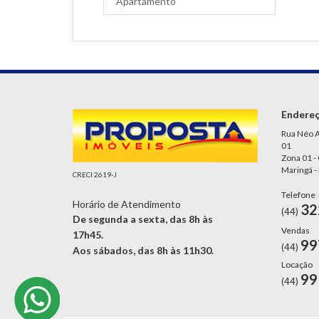
Apartamento
Endere
Rua Néo A
01
Zona 01 -
Maringá -
CRECI 2619-J
Telefone
Horário de Atendimento
32
(44)
De segunda a sexta, das 8h às
Vendas
17h45.
99
(44)
Aos sábados, das 8h às 11h30.
Locação
99
(44)