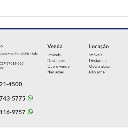
Venda
Locação
ço
-
lves Martins, 2398
Sala
Imóveis
Imóveis
Destaques
Destaques
 CEP 87013-060
Quero vender
Quero alugar
 PR
Não achei
Não achei
21-4500
743-5775
116-9757