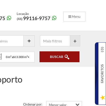
Locação
Menu
75
99116-9757
(44)
+
)
0
(
BUSCAR
FAVORITOS
oporto
Ordenar por: