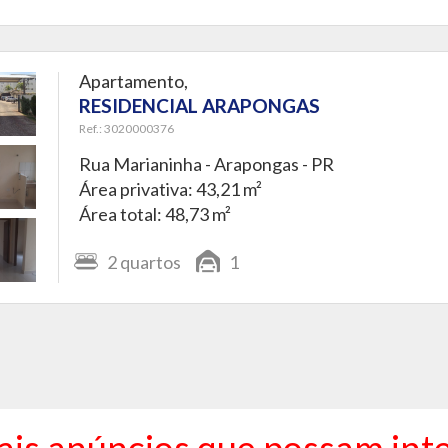
Apartamento,
RESIDENCIAL ARAPONGAS
Ref.: 3020000376
Rua Marianinha -
Arapongas - PR
Área privativa: 43,21 m²
Área total: 48,73 m²
2
quartos
1